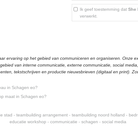
Ik geef toestemming dat
She
verwerkt.
ar ervaring op het gebied van communiceren en organiseren. Onze exp
gebied van interne communicatie, externe communicatie, social media, b
ten, tekstschrijven en productie nieuwsbrieven (digitaal en print). Zo
au in Schagen eo?
op maat in Schagen eo?
tje stad -
teambuilding arrangement -
teambuilding noord holland -
bedri
educatie workshop -
communicatie -
schagen -
social media