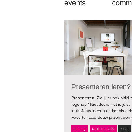
Presenteren leren?
Presenteren. Zie jij er ook altijd 
angst om in een boeiend
tegenop? Niet doen. Het is juist
leuk. Jouw ideeën en kennis del
Face-to-face. Bouw je zenuwen 
training
communicatie
leren