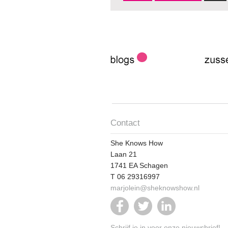
presenteren
Contact
She Knows How
Laan 21
1741 EA Schagen
T 06 29316997
marjolein@sheknowshow.nl
Schrijf je in voor onze nieuwsbrief!