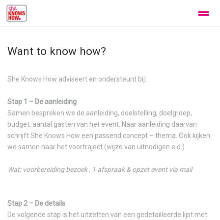
Home #2
SHE KNOWS
REFERENCES [E]
SHE OFFERS
Want to know how?
Home
Zoeken
Nieuws
Pagina's
Be
She Knows How adviseert en ondersteunt bij:
Stap 1 – De aanleiding
Samen bespreken we de aanleiding, doelstelling, doelgroep,
budget, aantal gasten van het event. Naar aanleiding daarvan
schrijft She Knows How een passend concept – thema. Ook kijken
we samen naar het voortraject (wijze van uitnodigen e.d.)
Wat; voorbereiding bezoek , 1 afspraak & opzet event via mail
Stap 2 – De details
De volgende stap is het uitzetten van een gedetailleerde lijst met