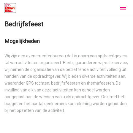
Bedrijfsfeest
Home #2
SHE KNOWS
REFERENCES [E]
SHE OFFERS
Mogelijkheden
Home
Zoeken
Nieuws
Pagina's
Be
Wij zijn een evenementenbureau dat in naam van opdrachtgevers
tal van activiteiten organiseert. Hierbij garanderen wij volle service;
wij nemen de organisatie van de betreffende activiteit volledig uit
handen van de opdrachtgever. Wij bieden diverse activiteiten aan,
waaronder GPS tochten, bedrijfsfeesten en themafeesten. De
invulling van elk van deze activiteiten kan geheel worden
aangepast aan de wensen van u als opdrachtgever. Ook met het
budget en het aantal deelnemers kan rekening worden gehouden
bij het opzetten van de activiteit.