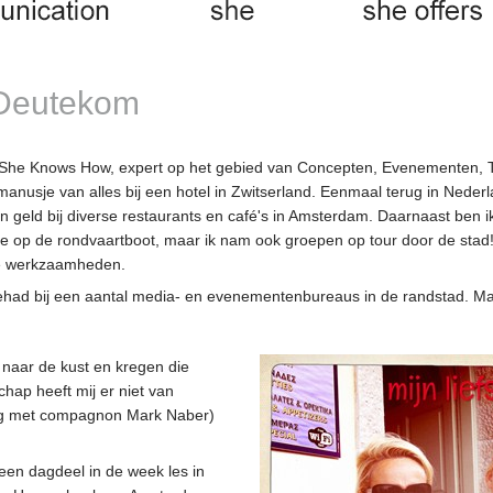
 Deutekom
She Knows How, expert op het gebied van Concepten, Evenementen, 
anusje van alles bij een hotel in Zwitserland. Eenmaal terug in Nederl
n geld bij diverse restaurants en café's in Amsterdam. Daarnaast ben 
 op de rondvaartboot, maar ik nam ook groepen op tour door de stad! 
dge werkzaamheden.
ehad bij een aantal media- en evenementenbureaus in de randstad. Maa
ug naar de kust en kregen die
chap heeft mij er niet van
g met compagnon Mark Naber)
een dagdeel in de week les in