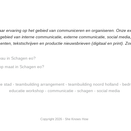
ar ervaring op het gebied van communiceren en organiseren. Onze exp
gebied van interne communicatie, externe communicatie, social media, b
ten, tekstschrijven en productie nieuwsbrieven (digitaal en print). Zo
au in Schagen eo?
op maat in Schagen eo?
tje stad -
teambuilding arrangement -
teambuilding noord holland -
bedri
educatie workshop -
communicatie -
schagen -
social media
Copyright 2026 - She Knows How
Inloggen
|
Ziber Website
| Dien Ontwerp -
Op zoek naar stijlvol grafisch ontwerp in Schagen?