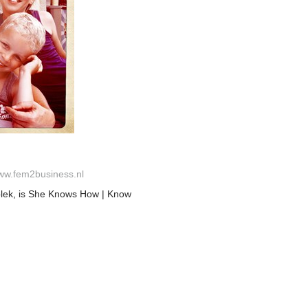
w.fem2business.nl
 plek, is She Knows How | Know