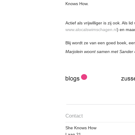
Knows How.
Actief als vrijwilliger is zij ook. A
www.alocalswimschagen.nl
) en maa
Blij wordt ze van een goed boek, ee
Marjolein woont samen met Sander 
Contact
She Knows How
Laan 21