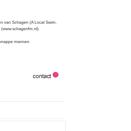
haven van Schagen (A Local Swim,
 (www.schagenfm.nl).
e knappe mannen.