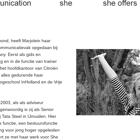
oond, heeft Marjolein haar
communicatievak opgedaan bij
y. Eerst als gids en
g en in de functie van trainer
het hoofdkantoor van Citroën
 alles gedurende haar
geschool InHolland en de Vrije
2003, als als adviseur
enwoordig is zij als Senior
Tata Steel in IJmuiden. Hier
re functie, een bestuursfunctie
ng voor jong hoger opgeleiden
ert ze met haar werk voor She